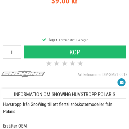
39.00 kr
I lager
Leveranstid: 1-4 dagar
KÖP
★
★
★
★
★
Artikelnummer DIV-SM51-0018
INFORMATION OM SNOWING HUVSTROPP POLARIS
Huvstropp från SnoWing till ett flertal snöskotermodeller från
Polaris.
Ersätter OEM: