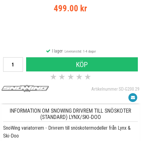
499.00 kr
I lager
Leveranstid: 1-4 dagar
KÖP
★
★
★
★
★
Artikelnummer SD-G200.29
INFORMATION OM SNOWING DRIVREM TILL SNÖSKOTER
(STANDARD) LYNX/SKI-DOO
SnoWing variatorrem - Drivrem till snöskotermodeller från Lynx &
Ski-Doo