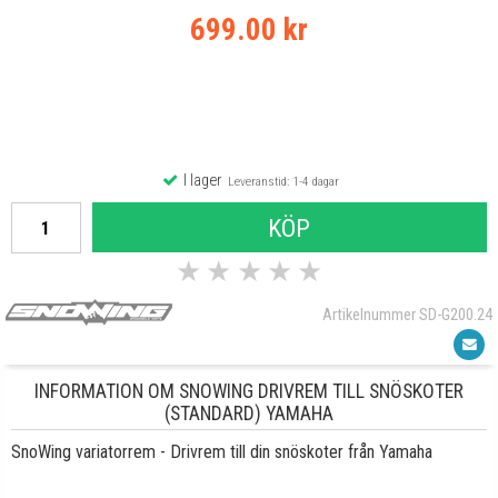
699.00 kr
I lager
Leveranstid: 1-4 dagar
KÖP
★
★
★
★
★
Artikelnummer SD-G200.24
INFORMATION OM SNOWING DRIVREM TILL SNÖSKOTER
(STANDARD) YAMAHA
SnoWing variatorrem - Drivrem till din snöskoter från Yamaha