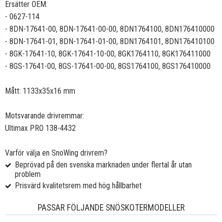
Ersätter OEM:
- 0627-114
- 8DN-17641-00, 8DN-17641-00-00, 8DN1764100, 8DN176410000
- 8DN-17641-01, 8DN-17641-01-00, 8DN1764101, 8DN176410100
-
8GK-17641-10,
8GK-17641-10-00,
8GK1764110,
8GK1764110
00
- 8GS-17641-00, 8GS-17641-00-00, 8GS1764100, 8GS176410000
Mått: 1133x35x16 mm
Motsvarande drivremmar:
Ultimax PRO 138-4432
Varför välja en SnoWing drivrem?
Beprövad på den svenska marknaden under flertal år utan
problem
Prisvärd kvalitetsrem med hög hållbarhet
PASSAR FÖLJANDE SNÖSKOTERMODELLER