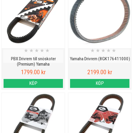
★
★
★
★
★
★
★
★
★
★
PBX Drivrem till snöskoter
Yamaha Drivrem (8GK176411000)
(Premium) Yamaha
1799.00 kr
2199.00 kr
KÖP
KÖP