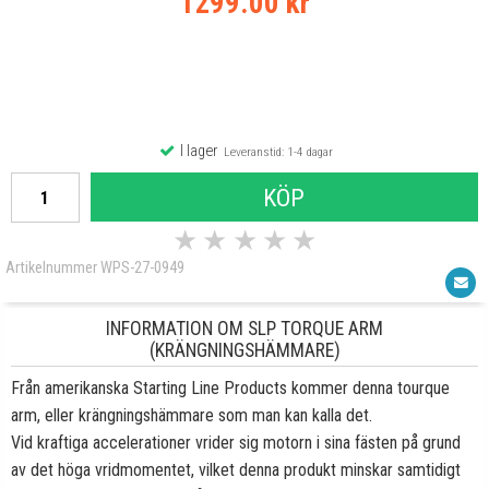
1299.00 kr
I lager
Leveranstid: 1-4 dagar
KÖP
★
★
★
★
★
Artikelnummer WPS-27-0949
INFORMATION OM SLP TORQUE ARM
(KRÄNGNINGSHÄMMARE)
Från amerikanska Starting Line Products kommer denna tourque
arm, eller krängningshämmare som man kan kalla det.
Vid kraftiga accelerationer vrider sig motorn i sina fästen på grund
av det höga vridmomentet, vilket denna produkt minskar samtidigt