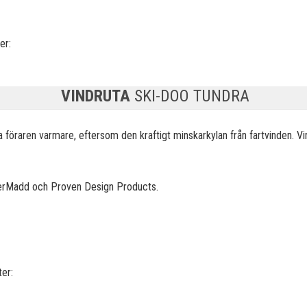
er:
VINDRUTA
SKI-DOO TUNDRA
lla föraren varmare, eftersom den kraftigt minskar
kylan från fartvinden. V
owerMadd och Proven Design Products.
er: