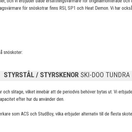
er, och vi erbjuder både ersättningsvärmare för
originalmonterade och u
tagsvärmare för snöskotrar finns RSI, SP1 och Heat Demon. Vi har också 
å snöskoter:
STYRSTÅL / STYRSKENOR
SKI-DOO TUNDRA
r och slitage, vilket innebär att de periodvis
behöver bytas ut. Vi erbjude
kapacitet efter hur du använder den.
llverkare som ACS och StudBoy, vilka erbjuder alternativ till de flesta sko