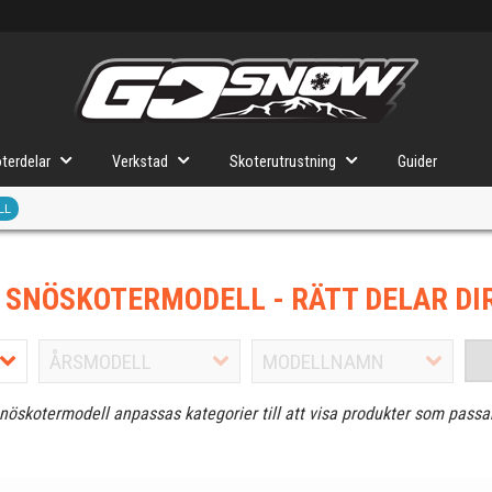
terdelar
Verkstad
Skoterutrustning
Guider
LL
J SNÖSKOTERMODELL
- RÄTT DELAR DI
snöskotermodell anpassas kategorier till att visa produkter som passa