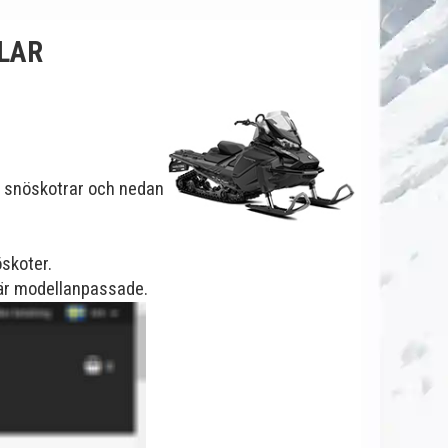
LAR
a snöskotrar och nedan
öskoter.
e är modellanpassade.