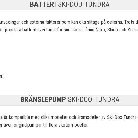
BATTERI
SKI-DOO TUNDRA
aturväxlingar och externa faktorer som kan öka
slitage på cellerna. Trots 
de populära batteritillverkarna för snöskotrar finns Nitro, Shido och Yuasa,
r:
BRÄNSLEPUMP
SKI-DOO TUNDRA
ga är kompatibla med olika modeller och
årsmodeller av Ski-Doo Tundra-s
 även originalpumpar till flera skotermodeller.