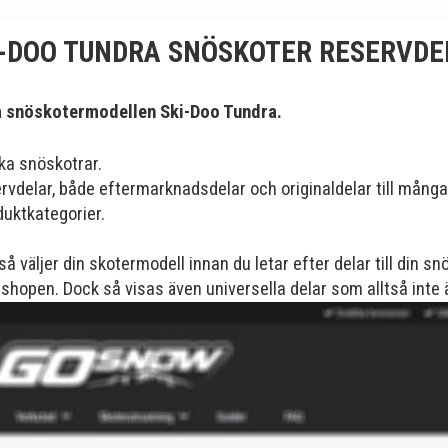
I-DOO TUNDRA SNÖSKOTER RESERVDE
a snöskotermodellen Ski-Doo Tundra.
ka snöskotrar.
vdelar, både eftermarknadsdelar och originaldelar till mång
duktkategorier.
så väljer din skotermodell innan du letar efter delar till din sn
ur shopen. Dock så visas även universella delar som alltså int