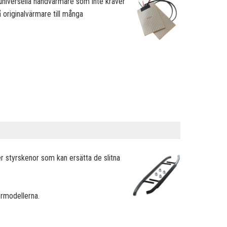
niversella handvärmare som inte kräver
originalvärmare till många
r styrskenor som kan ersätta de slitna
termodellerna.