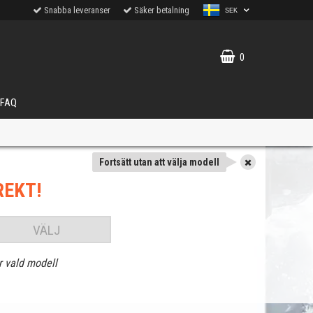
Snabba leveranser
Säker betalning
SEK
0
FAQ
Fortsätt utan att välja modell
REKT!
VÄLJ
r vald modell