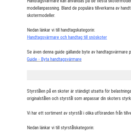
Handtagsvärmare kan användas på de flesta skotermodell
modellanpassning. Bland de populära tillverkarna av hand
skotermodeller.
Nedan länkar vi till handtagskategorin:
Handtagsvärmare och handtag till snöskoter
Se även denna guide gällande byte av handtagsvärmare p
Guide - Byta handtagsvärmare
Styrstålen på en skoter är ständigt utsatta för belastninga
originalstålen och styrstål som anpassar din skoters styr
Vi har ett sortiment av styrstål i olika utföranden från ti
Nedan länkar vi till styrstålskategorin: