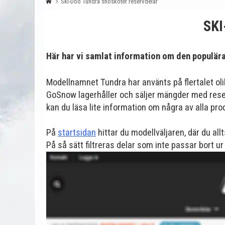
Ski-Doo Tundra snöskoter reservdelar
SK
Här har vi samlat information om den populär
Modellnamnet Tundra har använts på flertalet oli
GoSnow lagerhåller och säljer mängder med reser
kan du läsa lite information om några av alla pro
På
startsidan
hittar du modellväljaren, där du allt
På så sätt filtreras delar som inte passar bort 