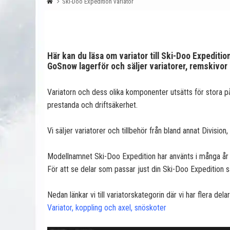
Ski-Doo Expedition variator
Här kan du läsa om variator till Ski-Doo Expediti
GoSnow lagerför och säljer variatorer, remskivo
Variatorn och dess olika komponenter utsätts för stora på
prestanda och driftsäkerhet.
Vi säljer variatorer och tillbehör från bland annat Divisio
Modellnamnet Ski-Doo Expedition har använts i många år o
För att se delar som passar just din Ski-Doo Expedition s
Nedan länkar vi till variatorskategorin där vi har flera de
Variator, koppling och axel, snöskoter