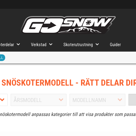
terdelar
Verkstad
Skoterutrustning
Guider
LL
J SNÖSKOTERMODELL
- RÄTT DELAR DI
snöskotermodell anpassas kategorier till att visa produkter som passa