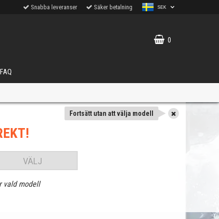
Snabba leveranser
Säker betalning
SEK
0
FAQ
Fortsätt utan att välja modell
REKT!
VÄLJ
r vald modell