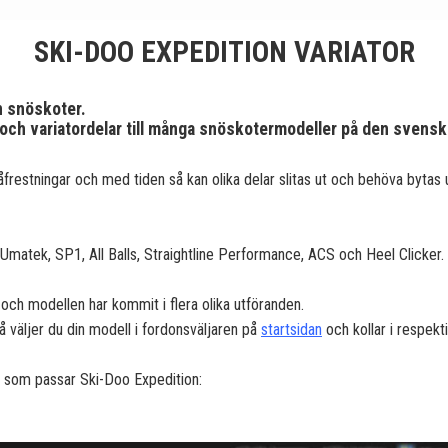
SKI-DOO EXPEDITION VARIATOR
on snöskoter.
r och variatordelar till många snöskotermodeller på den svens
frestningar och med tiden så kan olika delar slitas ut och behöva bytas u
n, Umatek, SP1, All Balls, Straightline Performance, ACS och Heel Clicker.
ch modellen har kommit i flera olika utföranden.
å väljer du din modell i fordonsväljaren på
startsidan
och kollar i respekt
lar som passar Ski-Doo Expedition: