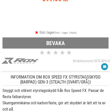
Slut i lager
(Prel. i lager: Okänt)
BEVAKA
★
★
★
★
★
Artikelnummer ROX-BP6-K
INFORMATION OM ROX SPEED FX STYRSTAGSSKYDD
(BARPAD) GEN-3 (STEALTH (SVART/GRÅ))
Snyggt och stilrent styrstagsskydd från Rox Speed FX. Passar de
flesta fatbarstyren.
Skumgummikärna och karborrfäste, gör att skyddet är lätt att ta av
och på.