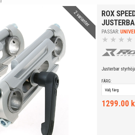
m)
ROX SPEED
2 varianter
JUSTERBAR
PASSAR:
UNIVE
★
★
★
★
Justerbar styrhö
FÄRG:
1299.00 k