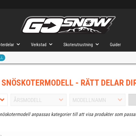
terdelar
Verkstad
Skoterutrustning
Guider
LL
J SNÖSKOTERMODELL
- RÄTT DELAR DI
snöskotermodell anpassas kategorier till att visa produkter som passa