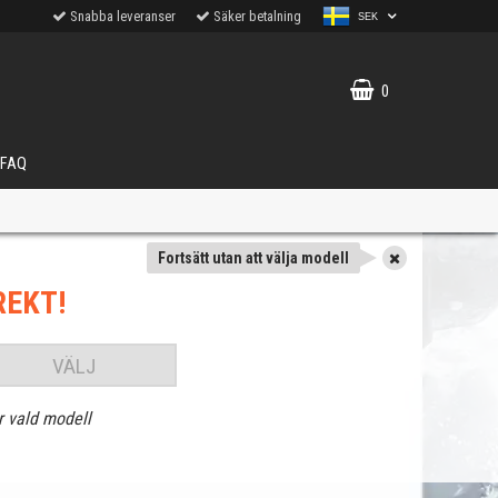
Snabba leveranser
Säker betalning
SEK
0
FAQ
Fortsätt utan att välja modell
REKT!
VÄLJ
r vald modell