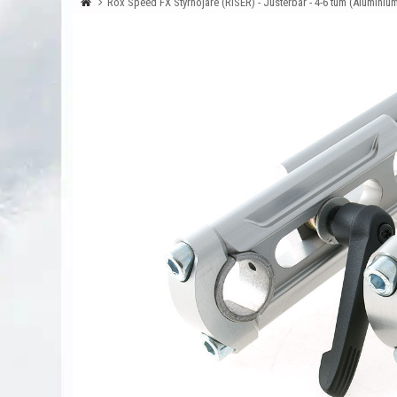
Rox Speed FX Styrhöjare (RISER) - Justerbar - 4-6 tum (Aluminiu