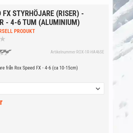
 FX STYRHÖJARE (RISER) -
 - 4-6 TUM (ALUMINIUM)
RSELL PRODUKT
★
Artikelnummer ROX-1R-HA46SE
jare från Rox Speed FX - 4-6 (ca 10-15cm)
r