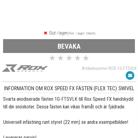
Slut i lager
(Prel. i lager: Okänt)
BEVAKA
★
★
★
★
★
Artikelnummer ROX-1G-FTSVLK
INFORMATION OM ROX SPEED FX FÄSTEN (FLEX TEC) SWIVEL
Svarta anodiserade fästen 1G-FTSVLK till Rox Speed FX handskydd
till din snöskoter. Dessa fästen kan vikas framåt och är fjädrade.
Universell infästning runt styret (22 mm) se andra exempelbilden!
Levereras parvis!