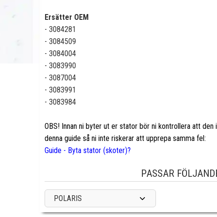
Ersätter OEM
- 3084281
- 3084509
- 3084004
- 3083990
- 3087004
- 3083991
- 3083984
OBS! Innan ni byter ut er stator bör ni kontrollera att d
denna guide så ni inte riskerar att upprepa samma fel:
Guide - Byta stator (skoter)?
PASSAR FÖLJAND
POLARIS