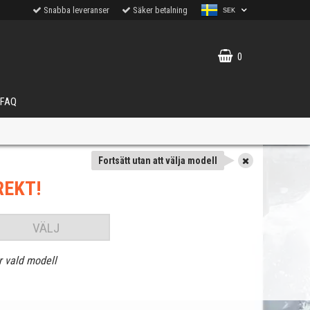
Snabba leveranser
Säker betalning
SEK
0
FAQ
Fortsätt utan att välja modell
REKT!
VÄLJ
r vald modell