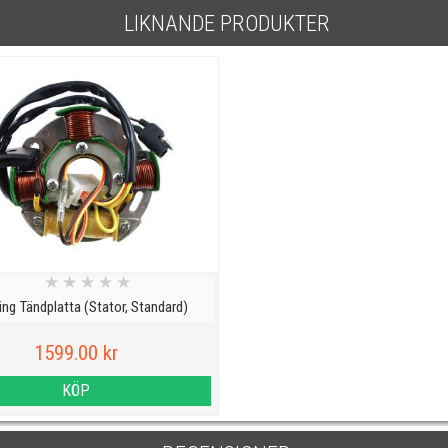
LIKNANDE PRODUKTER
★
★
★
★
★
ng Tändplatta (Stator, Standard)
1599.00 kr
KÖP