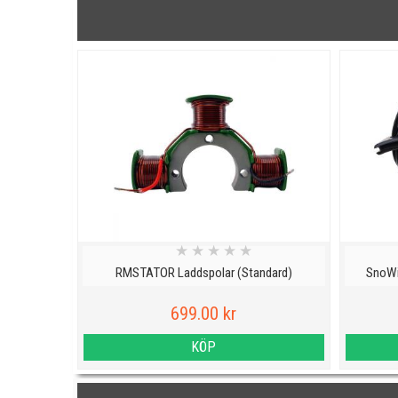
★
★
★
★
★
RMSTATOR Laddspolar (Standard)
SnoWi
699.00 kr
KÖP