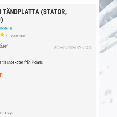
 TÄNDPLATTA (STATOR,
)
modeller
★
(1 recensioner)
Artikelnummer RM-01278
r till snöskoter från Polaris
r
: 1-4 dagar