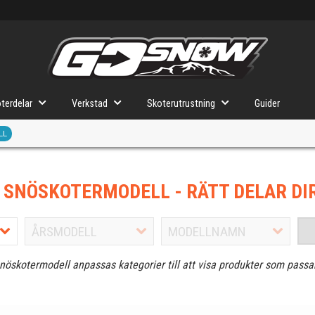
terdelar
Verkstad
Skoterutrustning
Guider
LL
J SNÖSKOTERMODELL
- RÄTT DELAR DI
snöskotermodell anpassas kategorier till att visa produkter som passa