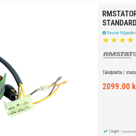
RMSTATOR
STANDARD
Passar följande 
★
★
★
★
Tändplatta / stato
2099.00 k
I lager
Leveranstid