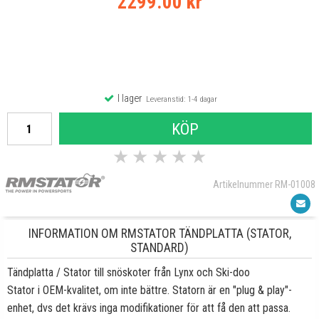
2299.00 kr
I lager
Leveranstid: 1-4 dagar
KÖP
★
★
★
★
★
Artikelnummer RM-01008
INFORMATION OM RMSTATOR TÄNDPLATTA (STATOR,
STANDARD)
Tändplatta / Stator till snöskoter från Lynx och Ski-doo
Stator i OEM-kvalitet, om inte bättre. Statorn är en "plug & play"-
enhet, dvs det krävs inga modifikationer för att få den att passa.