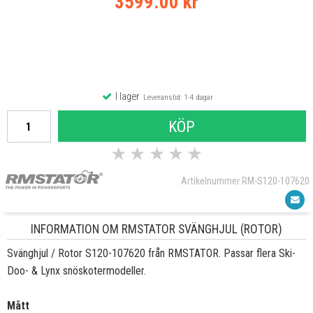
3599.00 kr
I lager
Leveranstid: 1-4 dagar
KÖP
★
★
★
★
★
Artikelnummer RM-S120-107620
INFORMATION OM RMSTATOR SVÄNGHJUL (ROTOR)
Svänghjul / Rotor S120-107620 från RMSTATOR. Passar flera Ski-
Doo- & Lynx snöskotermodeller.
Mått