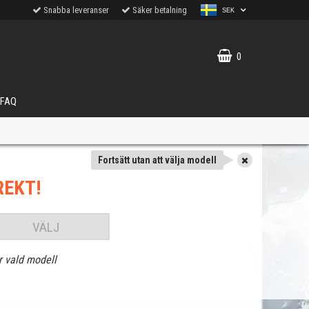
Snabba leveranser
Säker betalning
SEK
0
FAQ
Fortsätt utan att välja modell
REKT!
VÄLJ
r vald modell