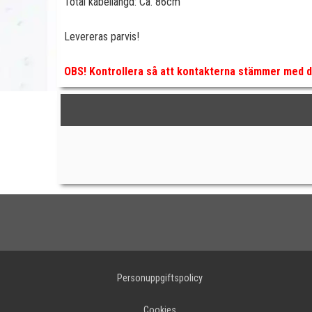
Total kabellängd: Ca. 86cm
Levereras parvis!
OBS! Kontrollera så att kontakterna stämmer med di
Personuppgiftspolicy
Cookies