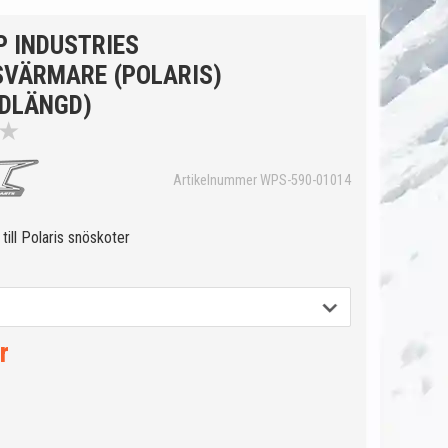
P INDUSTRIES
VÄRMARE (POLARIS)
DLÄNGD)
★
Artikelnummer WPS-590-01014
ill Polaris snöskoter
r