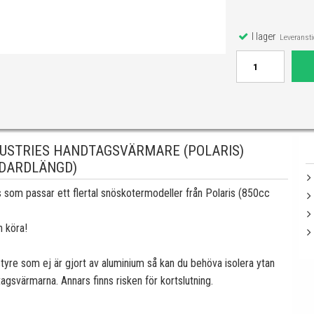
I lager
Leveranstid
DUSTRIES HANDTAGSVÄRMARE (POLARIS)
DARDLÄNGD)
som passar ett flertal snöskotermodeller från Polaris (850cc
h köra!
yre som ej är gjort av aluminium så kan du behöva isolera ytan
agsvärmarna. Annars finns risken för kortslutning.