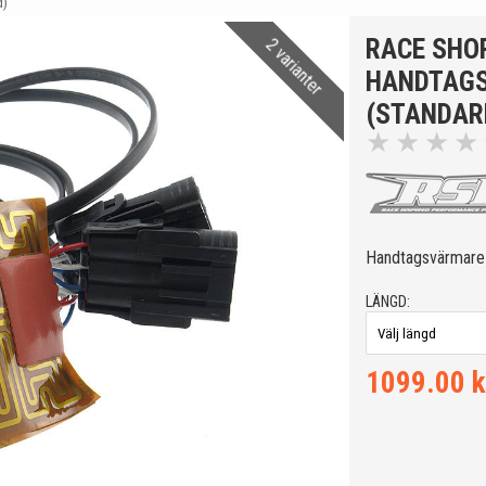
d)
RACE SHO
2 varianter
HANDTAGS
(STANDAR
★
★
★
★
Handtagsvärmare t
LÄNGD:
1099.00 k