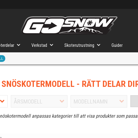
terdelar
Verkstad
Skoterutrustning
Guider
LL
J SNÖSKOTERMODELL
- RÄTT DELAR DI
snöskotermodell anpassas kategorier till att visa produkter som passa