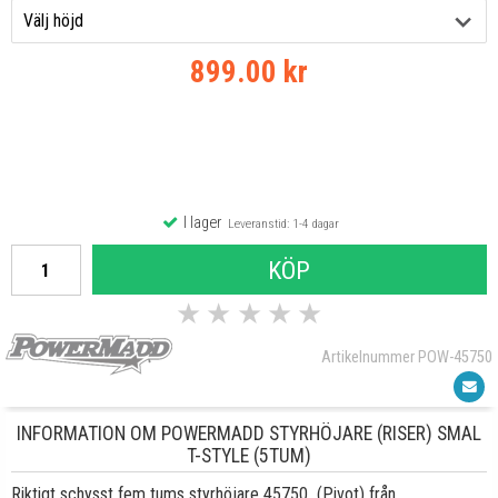
899.00 kr
I lager
Leveranstid: 1-4 dagar
KÖP
★
★
★
★
★
Artikelnummer POW-45750
INFORMATION OM POWERMADD STYRHÖJARE (RISER) SMAL
T-STYLE (5TUM)
Riktigt schysst fem tums styrhöjare 45750 (Pivot) från