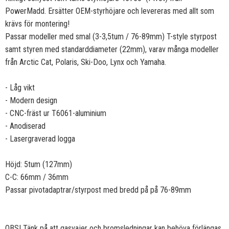
PowerMadd. Ersätter OEM-styrhöjare och levereras med allt som
krävs för montering!
Passar modeller med smal (3-3,5tum / 76-89mm) T-style styrpost
samt styren med standarddiameter (22mm), varav många modeller
från Arctic Cat, Polaris, Ski-Doo, Lynx och Yamaha.
- Låg vikt
- Modern design
- CNC-fräst ur T6061-aluminium
- Anodiserad
- Lasergraverad logga
Höjd: 5tum (127mm)
C-C: 66mm / 36mm
Passar pivotadaptrar/styrpost med bredd på på 76-89mm
OBS! Tänk på att gasvajer och bromsledningar kan behöva förlängas