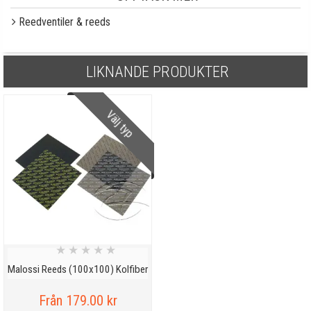
Reedventiler & reeds
LIKNANDE PRODUKTER
Välj typ
★
★
★
★
★
Malossi Reeds (100x100) Kolfiber
Från 179.00 kr