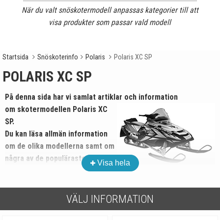
När du valt snöskotermodell anpassas kategorier till att
visa produkter som passar vald modell
Startsida
Snöskoterinfo
Polaris
Polaris XC SP
POLARIS XC SP
På denna sida har vi samlat artiklar och information
om skotermodellen Polaris XC
SP.
Du kan läsa allmän information
om de olika modellerna samt om
några av de populäraste
Visa hela
produktkategorierna för
Polaris
XC SP.
VÄLJ INFORMATION
På
startsidan
hittar du modellväljaren, där du alltså väljer din
skotermodell innan du letar efter delar till din snöskoter.