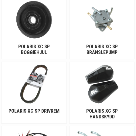
På så sätt filtreras delar som inte passar bort ur shopen. Dock så
visas även universella delar som alltså inte är modellanpassade.
POLARIS XC SP
POLARIS XC SP
BOGGIEHJUL
BRÄNSLEPUMP
Några av de populäraste modellerna av Polaris XC SP är följande:
- Polaris XC SP 500
- Polaris XC SP 600
- Polaris XC SP 700
- Polaris XC SP 800
POLARIS XC SP DRIVREM
POLARIS XC SP
HANDSKYDD