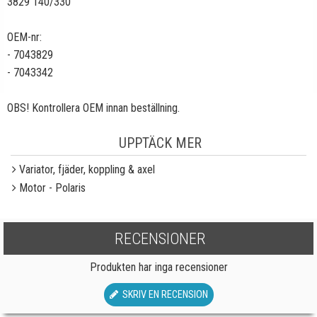
3829 140/330
OEM-nr:
- 7043829
- 7043342
OBS! Kontrollera OEM innan beställning.
UPPTÄCK MER
Variator, fjäder, koppling & axel
Motor - Polaris
RECENSIONER
Produkten har inga recensioner
SKRIV EN RECENSION