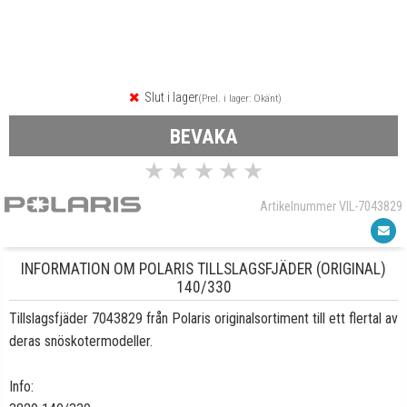
Slut i lager
(Prel. i lager: Okänt)
BEVAKA
★
★
★
★
★
Artikelnummer VIL-7043829
INFORMATION OM POLARIS TILLSLAGSFJÄDER (ORIGINAL)
140/330
Tillslagsfjäder 7043829 från Polaris originalsortiment till ett flertal av
deras snöskotermodeller.
Info: