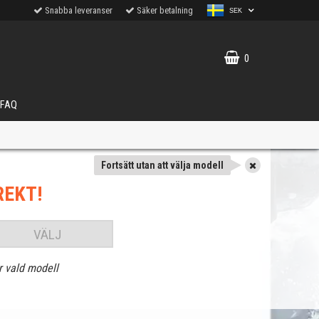
Snabba leveranser
Säker betalning
SEK
0
FAQ
Fortsätt utan att välja modell
REKT!
VÄLJ
r vald modell