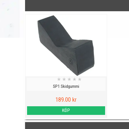
★
★
★
★
★
SP1 Skidgummi
189.00 kr
KÖP