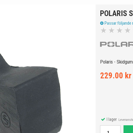
POLARIS S
Passar följande 
★
★
★
★
Polaris - Skidgumm
229.00 kr
I lager
Leveranstid