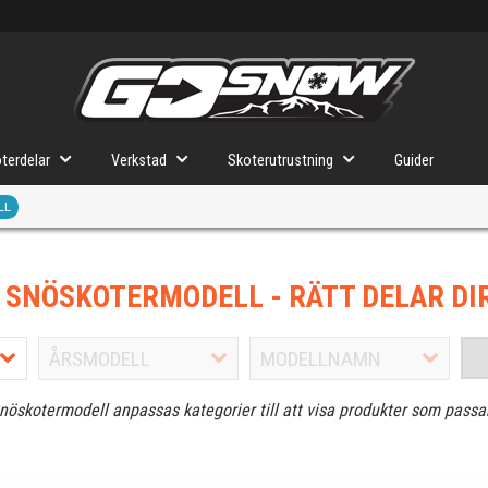
terdelar
Verkstad
Skoterutrustning
Guider
LL
J SNÖSKOTERMODELL
- RÄTT DELAR DI
snöskotermodell anpassas kategorier till att visa produkter som passa