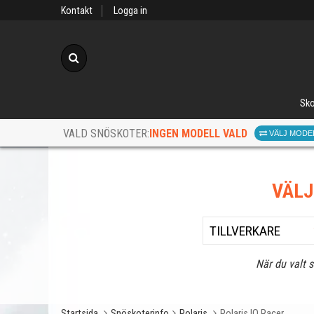
Kontakt
Logga in
Sök
Sko
INGEN MODELL VALD
VALD SNÖSKOTER:
VÄLJ MODE
VÄL
När du valt 
Startsida
Snöskoterinfo
Polaris
Polaris IQ Racer