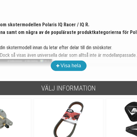
om skotermodellen Polaris IQ Racer / IQ R.
erna samt om några av de populäraste produktkategorierna för
Pol
din skotermodell innan du letar efter delar till din snöskoter.
 Dock så visas även universella delar som alltså inte är modellanpassade.
Visa hela
VÄLJ INFORMATION