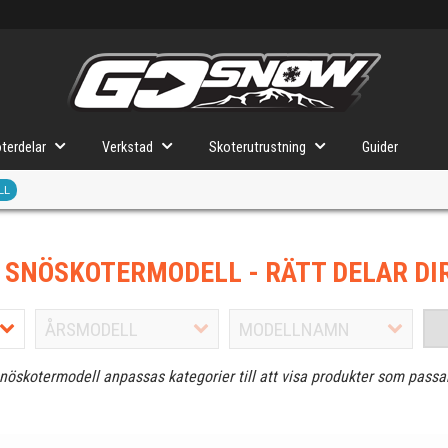
terdelar
Verkstad
Skoterutrustning
Guider
LL
J SNÖSKOTERMODELL
- RÄTT DELAR DI
snöskotermodell anpassas kategorier till att visa produkter som passa