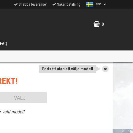
Snabba leveranser
Säker betalning
SEK
0
FAQ
Fortsätt utan att välja modell
REKT!
VÄLJ
r vald modell