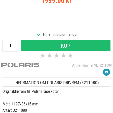
1999.00 kr
I lager
Leveranstid: 1-4 dagar
KÖP
★
★
★
★
★
Artikelnummer VIL-3211080
INFORMATION OM POLARIS DRIVREM (3211080)
Originaldrivrem till Polaris snöskoter.
Mått: 1197x36x15 mm
Art.nr: 3211080