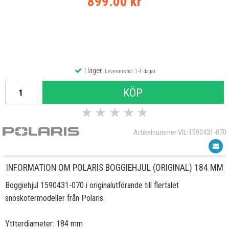
899.00 kr
I lager
Leveranstid: 1-4 dagar
KÖP
★
★
★
★
★
Artikelnummer VIL-1590431-070
INFORMATION OM POLARIS BOGGIEHJUL (ORIGINAL) 184 MM
Boggiehjul 1590431-070 i originalutförande till flertalet
snöskotermodeller från Polaris.
Yttterdiameter: 184 mm