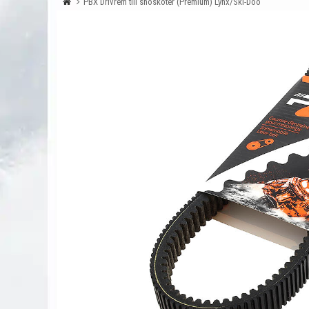
PBX Drivrem till snöskoter (Premium) Lynx/Ski-Doo