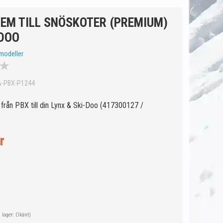
REM TILL SNÖSKOTER (PREMIUM)
-DOO
modeller
★
A-PBX-P1244
från PBX till din Lynx & Ski-Doo (417300127 /
r
i lager: Okänt)