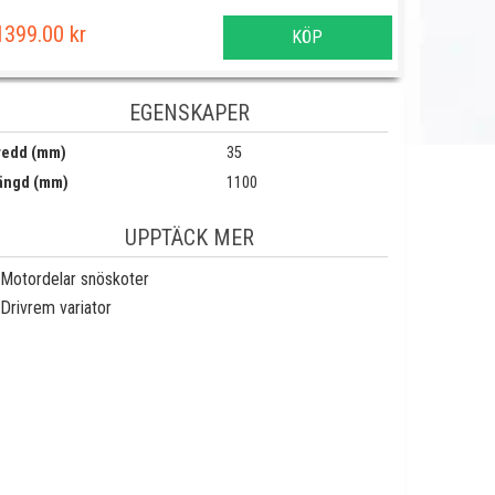
1399.00 kr
KÖP
EGENSKAPER
redd (mm)
35
ängd (mm)
1100
UPPTÄCK MER
Motordelar snöskoter
Drivrem variator