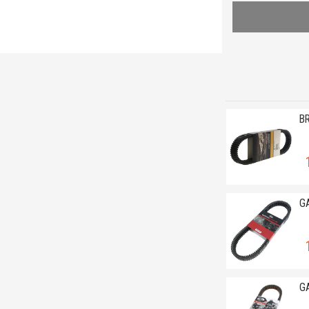
B
G
G