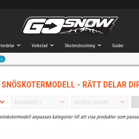
terdelar
Verkstad
Skoterutrustning
Guider
LL
J SNÖSKOTERMODELL
- RÄTT DELAR DI
snöskotermodell anpassas kategorier till att visa produkter som passa