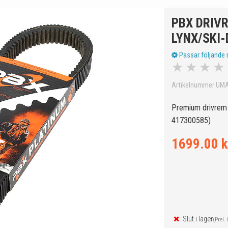
PBX DRIV
LYNX/SKI
Passar följande 
★
★
★
★
Artikelnummer UM
Premium drivrem 
417300585)
1699.00 k
Slut i lager
(Prel. 