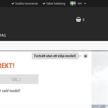
Snabba leveranser
Säker betalning
SEK
0
FAQ
Fortsätt utan att välja modell
REKT!
VÄLJ
r vald modell