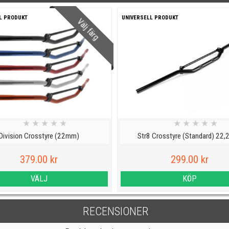
L PRODUKT
UNIVERSELL PRODUKT
Välj färg
★
★
★
★
★
★
★
★
★
★
Division Crosstyre (22mm)
Str8 Crosstyre (Standard) 22
379.00 kr
299.00 kr
VÄLJ
KÖP
RECENSIONER