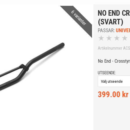
NO END C
6 varianter
(SVART)
PASSAR:
UNIVE
★
★
★
★
Artikelnummer AC
No End - Crossty
UTSEENDE:
399.00 kr