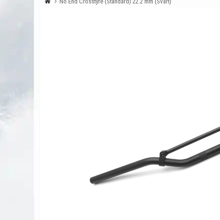
No End Crosstyre (Standard) 22.2 mm (Svart)