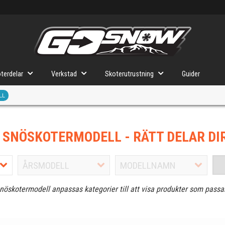
terdelar
Verkstad
Skoterutrustning
Guider
LL
J SNÖSKOTERMODELL
- RÄTT DELAR DI
snöskotermodell anpassas kategorier till att visa produkter som passa