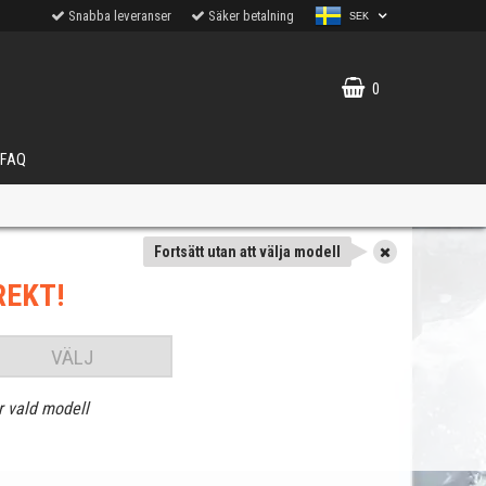
Snabba leveranser
Säker betalning
SEK
0
FAQ
Fortsätt utan att välja modell
REKT!
VÄLJ
r vald modell