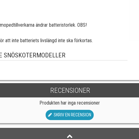
 mopedtillverkarna ändrar batteristorlek. OBS!
 att inte batteriets livslängd inte ska förkortas.
E SNÖSKOTERMODELLER
RECENSIONER
Produkten har inga recensioner
SKRIV EN RECENSION