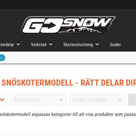
terdelar
Verkstad
Skoterutrustning
Guider
LL
J SNÖSKOTERMODELL
- RÄTT DELAR DI
snöskotermodell anpassas kategorier till att visa produkter som passa