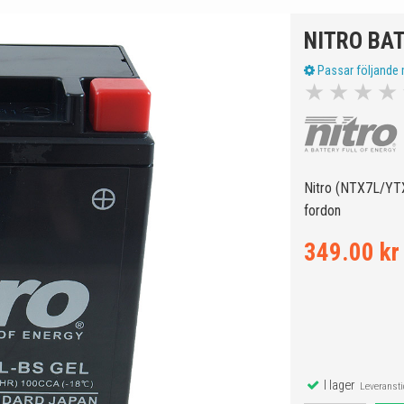
NITRO BAT
Passar följande 
★
★
★
★
Nitro (NTX7L/YTX
fordon
349.00 kr
I lager
Leveranstid