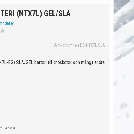
TERI (NTX7L) GEL/SLA
modeller
★
Artikelnummer DC-NTX7L-SLA
7L-BS) SLA/GEL batteri till snöskoter och många andra
: 1-4 dagar