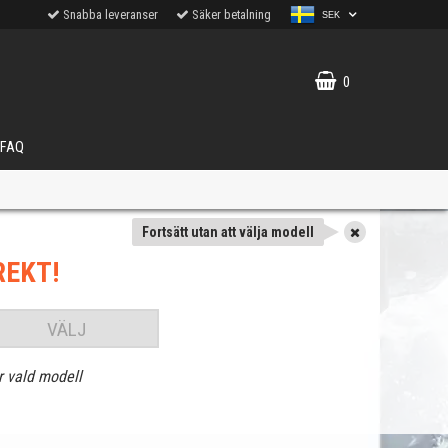
Snabba leveranser
Säker betalning
SEK
0
FAQ
Fortsätt utan att välja modell
REKT!
VÄLJ
r vald modell