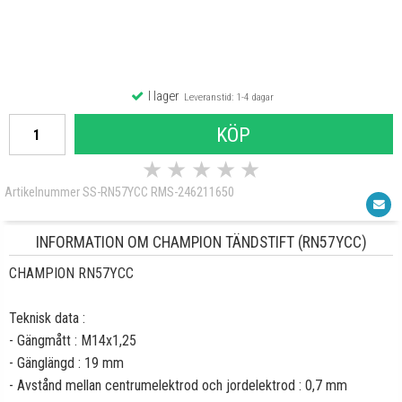
I lager
Leveranstid: 1-4 dagar
KÖP
★
★
★
★
★
Artikelnummer SS-RN57YCC RMS-246211650
INFORMATION OM CHAMPION TÄNDSTIFT (RN57YCC)
CHAMPION
RN57YCC
Teknisk data :
- Gängmått : M14x1,25
- Gänglängd : 19 mm
- Avstånd mellan centrumelektrod och jordelektrod : 0,7 mm