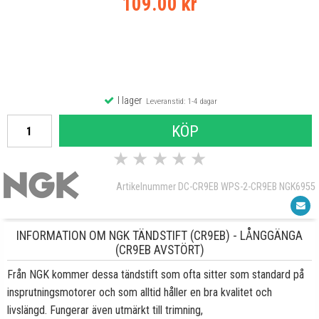
109.00 kr
I lager
Leveranstid: 1-4 dagar
KÖP
★
★
★
★
★
Artikelnummer DC-CR9EB WPS-2-CR9EB NGK6955
INFORMATION OM NGK TÄNDSTIFT (CR9EB) - LÅNGGÄNGA
(CR9EB AVSTÖRT)
Från NGK kommer dessa tändstift som ofta sitter som standard på
insprutningsmotorer och som alltid håller en bra kvalitet och
livslängd. Fungerar även utmärkt till trimning,