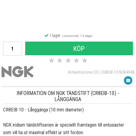
I lager
Leveranstid: 1-4 dagar
KÖP
★
★
★
★
★
Artikelnummer DC-CR8EIB-10 NGK4948
INFORMATION OM NGK TÄNDSTIFT (CR8EIB-10) -
LÅNGGÄNGA
CR8EIB-10 - Långgänga (10 mm diameter)
NGK iridium tändstiftserien är speciellt framtagen till entusiaster
som vill ha ut maximal effekt ur sitt fordon.