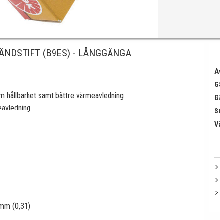
ÄNDSTIFT (B9ES) - LÅNGGÄNGA
Av
G
rem hållbarhet samt bättre värmeavledning
G
eavledning
St
V
 mm (0,31)