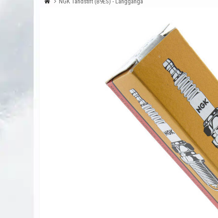
NGK Tändstift (B9ES) - Långgänga