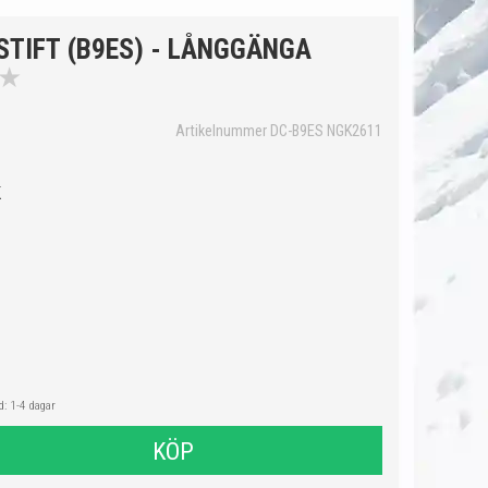
STIFT (B9ES) - LÅNGGÄNGA
★
Artikelnummer DC-B9ES NGK2611
K
: 1-4 dagar
KÖP