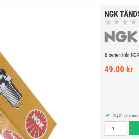
NGK TÄND
★
★
★
★
B-serien från NG
49.00 kr
I lager
Leveranstid