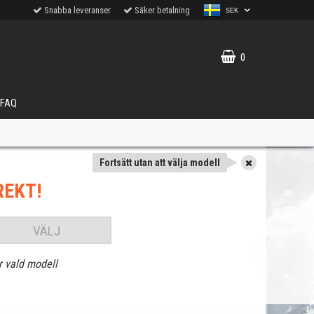
Snabba leveranser
Säker betalning
SEK
0
FAQ
Fortsätt utan att välja modell
REKT!
VÄLJ
r vald modell