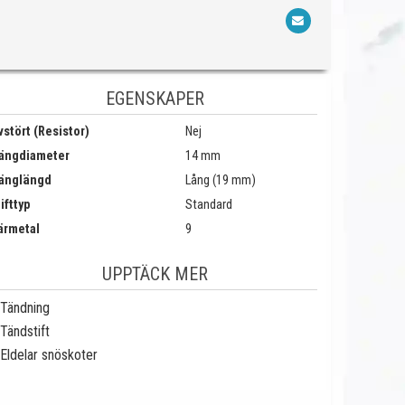
EGENSKAPER
stört (Resistor)
Nej
ängdiameter
14 mm
änglängd
Lång (19 mm)
ifttyp
Standard
ärmetal
9
UPPTÄCK MER
Tändning
Tändstift
Eldelar snöskoter