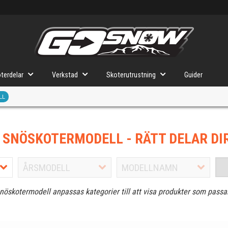
terdelar
Verkstad
Skoterutrustning
Guider
LL
J SNÖSKOTERMODELL
- RÄTT DELAR DI
snöskotermodell anpassas kategorier till att visa produkter som passa