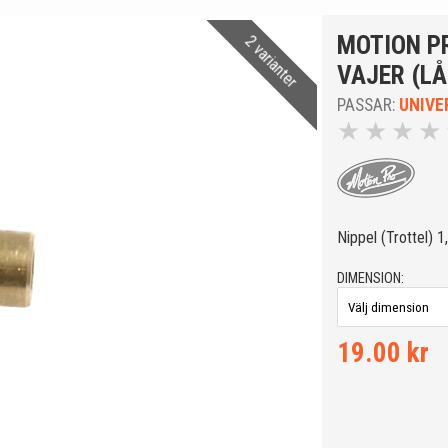
MOTION P
2 varianter
VAJER (L
PASSAR:
UNIVE
★
★
★
★
Nippel (Trottel) 
DIMENSION:
19.00 kr