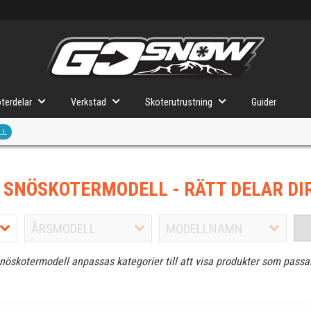
terdelar
Verkstad
Skoterutrustning
Guider
LL
J SNÖSKOTERMODELL
- RÄTT DELAR DI
snöskotermodell anpassas kategorier till att visa produkter som passa