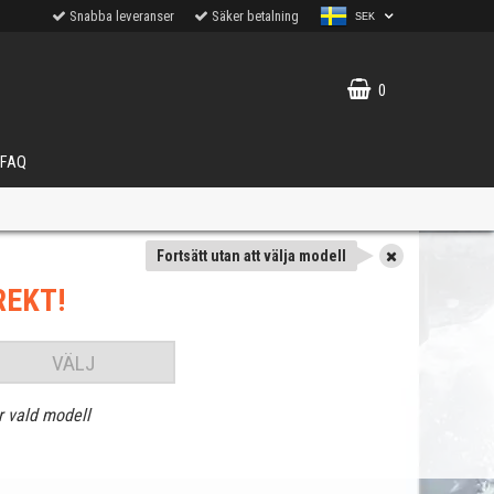
Snabba leveranser
Säker betalning
SEK
0
FAQ
Fortsätt utan att välja modell
REKT!
VÄLJ
r vald modell