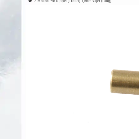
Motion Pro Nippel (Trottel) 1,5mm vajer (Lång)