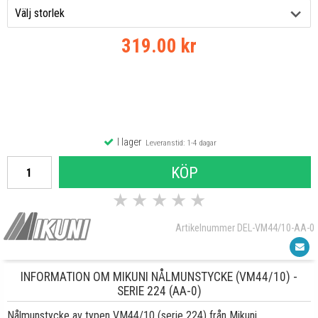
319.00 kr
I lager
Leveranstid: 1-4 dagar
KÖP
★
★
★
★
★
Artikelnummer DEL-VM44/10-AA-0
INFORMATION OM MIKUNI NÅLMUNSTYCKE (VM44/10) -
SERIE 224 (AA-0)
Nålmunstycke av typen VM44/10 (serie 224) från Mikuni.