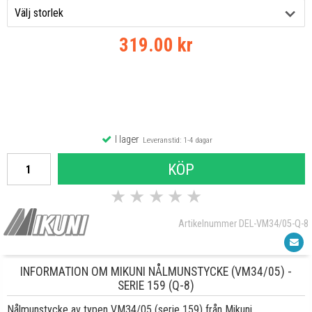
319.00 kr
I lager
Leveranstid: 1-4 dagar
KÖP
★
★
★
★
★
Artikelnummer DEL-VM34/05-Q-8
INFORMATION OM MIKUNI NÅLMUNSTYCKE (VM34/05) -
SERIE 159 (Q-8)
Nålmunstycke av typen VM34/05 (serie 159) från Mikuni.