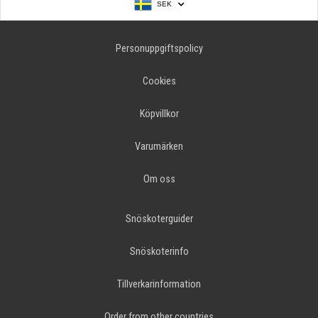
SEK
Personuppgiftspolicy
Cookies
Köpvillkor
Varumärken
Om oss
Snöskoterguider
Snöskoterinfo
Tillverkarinformation
Order from other countries