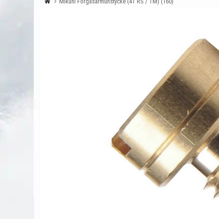
Mikuni Förgasarmunstycke (4T RS / TM) (160)