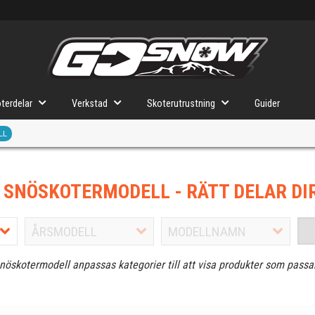
terdelar
Verkstad
Skoterutrustning
Guider
LL
J SNÖSKOTERMODELL
- RÄTT DELAR DI
snöskotermodell anpassas kategorier till att visa produkter som passa