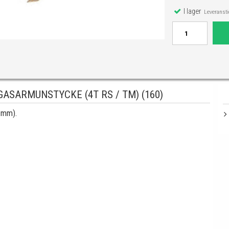
I lager
Leveranstid
ASARMUNSTYCKE (4T RS / TM) (160)
 mm).