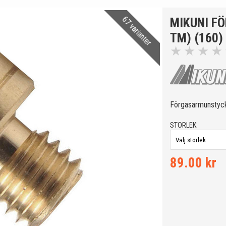
67 varianter
MIKUNI F
TM) (160)
★
★
★
★
Förgasarmunstyc
STORLEK:
89.00 kr