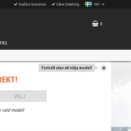
Snabba leveranser
Säker betalning
SEK
0
FAQ
Fortsätt utan att välja modell
REKT!
VÄLJ
r vald modell