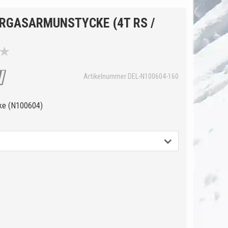
ÖRGASARMUNSTYCKE (4T RS /
★
Artikelnummer DEL-N100604-160
ke (N100604)