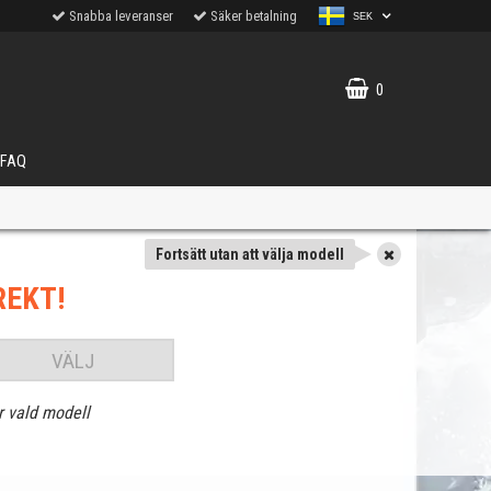
Snabba leveranser
Säker betalning
SEK
0
FAQ
Fortsätt utan att välja modell
REKT!
VÄLJ
r vald modell