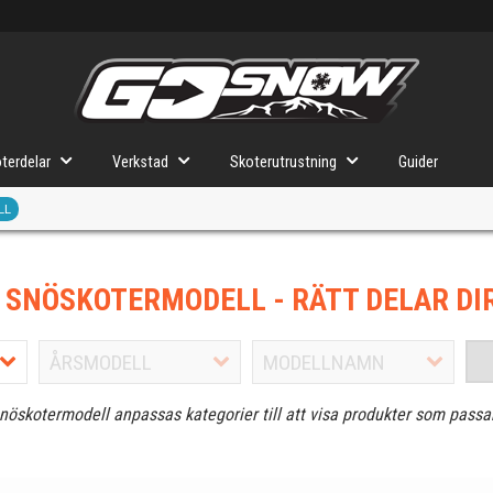
terdelar
Verkstad
Skoterutrustning
Guider
LL
J SNÖSKOTERMODELL
- RÄTT DELAR DI
snöskotermodell anpassas kategorier till att visa produkter som passa