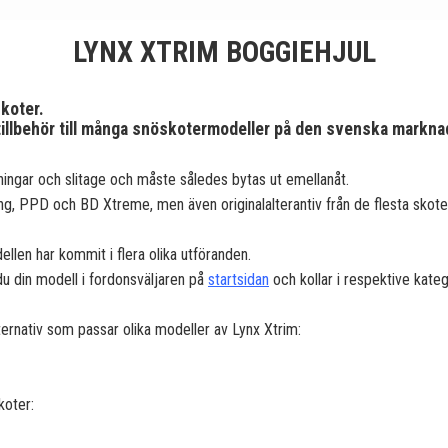
LYNX XTRIM BOGGIEHJUL
skoter.
 tillbehör till många snöskotermodeller på den svenska markna
ningar och slitage och måste således bytas ut emellanåt.
g, PPD och BD Xtreme, men även originalalterantiv från de flesta skoter
len har kommit i flera olika utföranden.
du din modell i fordonsväljaren på
startsidan
och kollar i respektive kateg
alternativ som passar olika modeller av Lynx Xtrim:
koter: