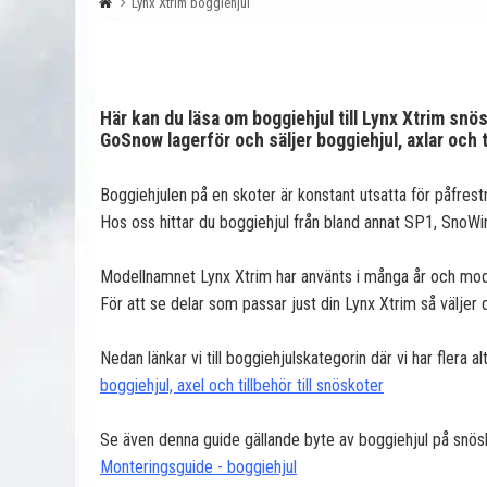
Lynx Xtrim boggiehjul
Här kan du läsa om boggiehjul till Lynx Xtrim snö
GoSnow lagerför och säljer boggiehjul, axlar och
Boggiehjulen på en skoter är konstant utsatta för påfrest
Hos oss hittar du boggiehjul från bland annat SP1, SnoWin
Modellnamnet Lynx Xtrim har använts i många år och model
För att se delar som passar just din Lynx Xtrim så väljer 
Nedan länkar vi till boggiehjulskategorin där vi har flera 
boggiehjul, axel och tillbehör till snöskoter
Se även denna guide gällande byte av boggiehjul på snös
Monteringsguide - boggiehjul