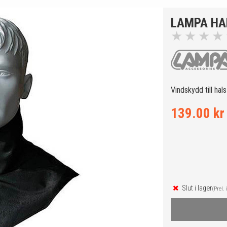
LAMPA HA
★
★
★
★
Vindskydd till hal
139.00 kr
Slut i lager
(Prel. 