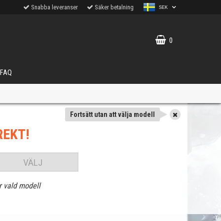
Snabba leveranser
Säker betalning
SEK
0
FAQ
Fortsätt utan att välja modell
REKT!
VÄLJ
r vald modell