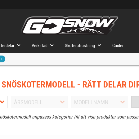
terdelar
Verkstad
Skoterutrustning
Guider
LL
J SNÖSKOTERMODELL
- RÄTT DELAR DI
snöskotermodell anpassas kategorier till att visa produkter som passa