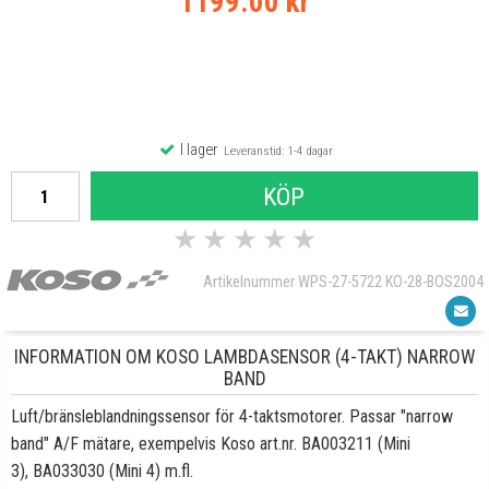
1199.00 kr
I lager
Leveranstid: 1-4 dagar
KÖP
★
★
★
★
★
Artikelnummer WPS-27-5722 KO-28-BOS2004
INFORMATION OM KOSO LAMBDASENSOR (4-TAKT) NARROW
BAND
Luft/bränsleblandningssensor för 4-taktsmotorer. Passar "narrow
band" A/F mätare, exempelvis Koso art.nr. BA003211 (Mini
3), BA033030 (Mini 4) m.fl.