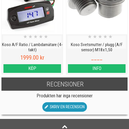
★
★
★
★
★
★
★
★
★
★
Koso A/F Ratio / Lambdamätare (4-
Koso Svetsmutter / plugg (A/F
takt)
sensor) M18x1,50
1999.00 kr
____
KÖP
INFO
RECENSIONER
Produkten har inga recensioner
SKRIV EN RECENSION