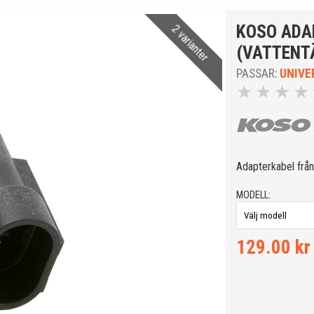
KOSO ADA
2 varianter
(VATTENT
PASSAR:
UNIVE
★
★
★
★
Adapterkabel från
MODELL:
129.00 kr