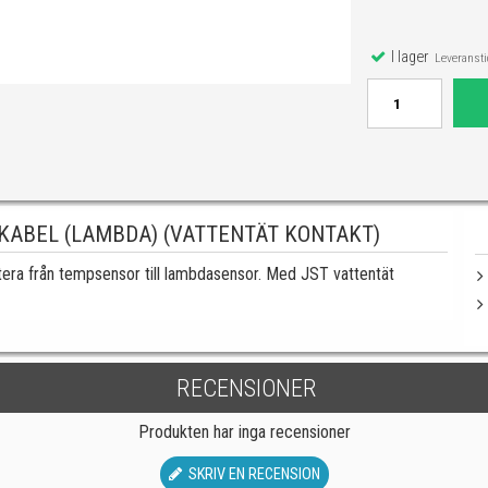
I lager
Leveranstid
KABEL (LAMBDA) (VATTENTÄT KONTAKT)
ra från tempsensor till lambdasensor. Med JST vattentät
RECENSIONER
Produkten har inga recensioner
SKRIV EN RECENSION