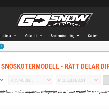
terdelar
Verkstad
Skoterutrustning
Guider
LL
J SNÖSKOTERMODELL
- RÄTT DELAR DI
snöskotermodell anpassas kategorier till att visa produkter som passa