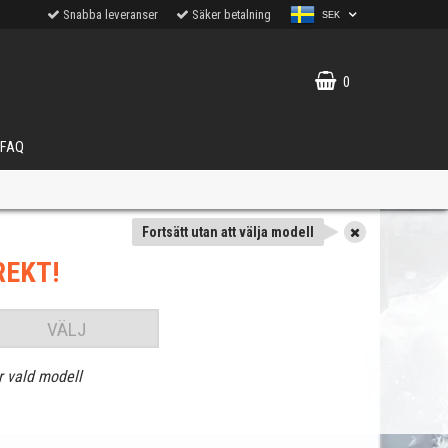
Snabba leveranser
Säker betalning
SEK
0
FAQ
Fortsätt utan att välja modell
REKT!
VÄLJ
r vald modell