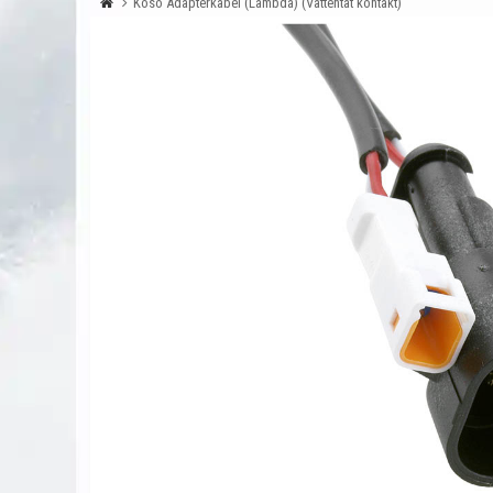
Koso Adapterkabel (Lambda) (Vattentät kontakt)