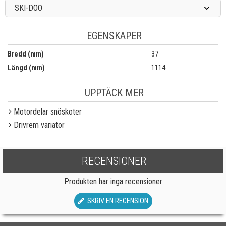
SKI-DOO
EGENSKAPER
Bredd (mm)
37
Längd (mm)
1114
UPPTÄCK MER
Motordelar snöskoter
Drivrem variator
RECENSIONER
Produkten har inga recensioner
SKRIV EN RECENSION