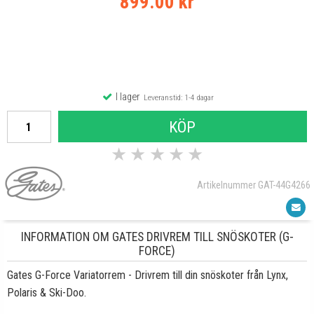
899.00 kr
I lager
Leveranstid: 1-4 dagar
KÖP
★
★
★
★
★
Artikelnummer GAT-44G4266
INFORMATION OM GATES DRIVREM TILL SNÖSKOTER (G-
FORCE)
Gates G-Force Variatorrem - Drivrem till din snöskoter från Lynx,
Polaris & Ski-Doo.