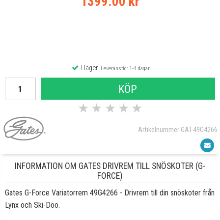
1399.00 kr
I lager
Leveranstid: 1-4 dagar
KÖP
★
★
★
★
★
Artikelnummer GAT-49G4266
INFORMATION OM GATES DRIVREM TILL SNÖSKOTER (G-
FORCE)
Gates G-Force Variatorrem
49G4266
- Drivrem till din snöskoter från
Lynx och Ski-Doo.