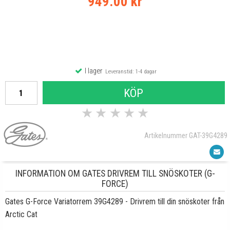
949.00 kr
I lager
Leveranstid: 1-4 dagar
KÖP
★
★
★
★
★
Artikelnummer GAT-39G4289
INFORMATION OM GATES DRIVREM TILL SNÖSKOTER (G-
FORCE)
Gates G-Force Variatorrem 39G4289 - Drivrem till din snöskoter från
Arctic Cat