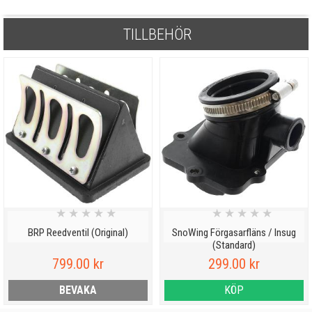
TILLBEHÖR
★
★
★
★
★
★
★
★
★
★
BRP Reedventil (Original)
SnoWing Förgasarfläns / Insug
(Standard)
799.00 kr
299.00 kr
BEVAKA
KÖP