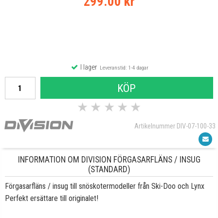
299.00 kr
I lager
Leveranstid: 1-4 dagar
KÖP
★
★
★
★
★
Artikelnummer DIV-07-100-33
INFORMATION OM DIVISION FÖRGASARFLÄNS / INSUG
(STANDARD)
Förgasarfläns / insug till snöskotermodeller från Ski-Doo och Lynx
Perfekt ersättare till originalet!