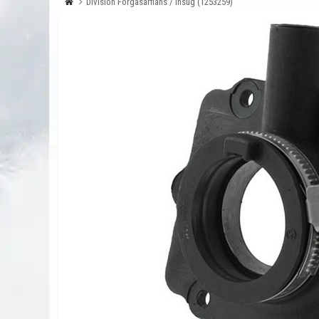
Division Förgasarfläns / Insug (1253259)