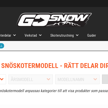
terdelar
Verkstad
Skoterutrustning
Guider
LL
J SNÖSKOTERMODELL
- RÄTT DELAR DI
snöskotermodell anpassas kategorier till att visa produkter som passa