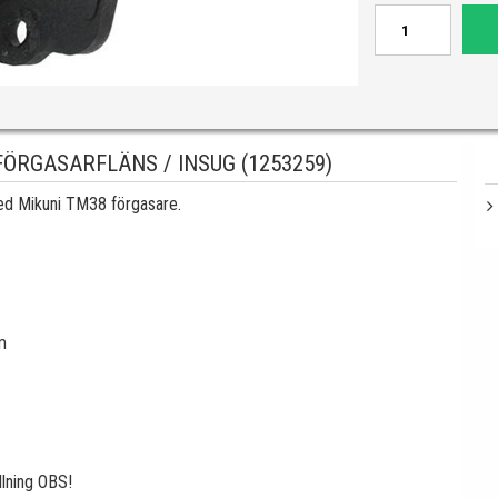
FÖRGASARFLÄNS / INSUG (1253259)
 med Mikuni TM38 förgasare.
m
lning OBS!