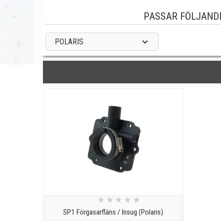
PASSAR FÖLJAND
POLARIS
★
★
★
★
★
SP1 Förgasarfläns / Insug (Polaris)