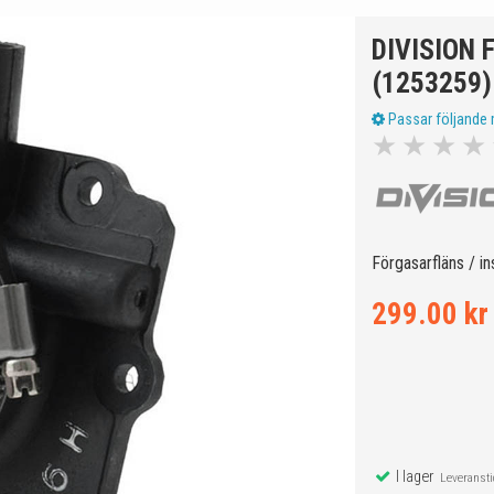
DIVISION 
(1253259)
Passar följande 
★
★
★
★
Förgasarfläns / in
299.00 kr
I lager
Leveranstid