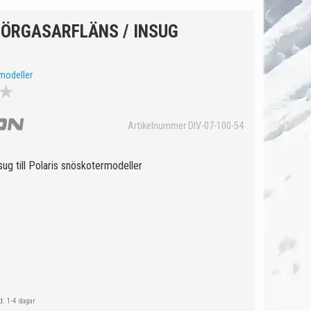
FÖRGASARFLÄNS / INSUG
modeller
★
Artikelnummer DIV-07-100-54
sug till Polaris snöskotermodeller
: 1-4 dagar