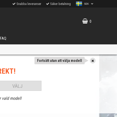
Snabba leveranser
Säker betalning
SEK
0
FAQ
Fortsätt utan att välja modell
REKT!
VÄLJ
r vald modell