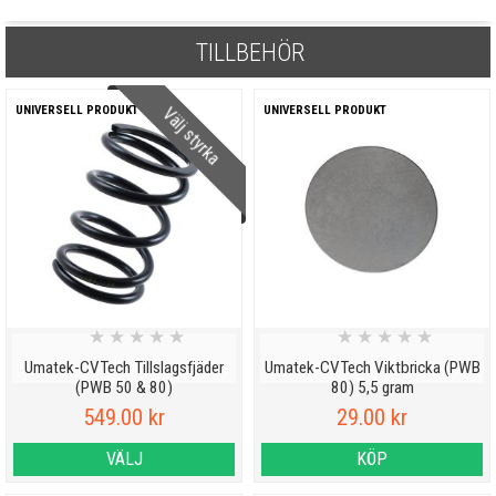
TILLBEHÖR
Välj styrka
UNIVERSELL PRODUKT
UNIVERSELL PRODUKT
★
★
★
★
★
★
★
★
★
★
Umatek-CVTech Tillslagsfjäder
Umatek-CVTech Viktbricka (PWB
(PWB 50 & 80)
80) 5,5 gram
549.00 kr
29.00 kr
VÄLJ
KÖP