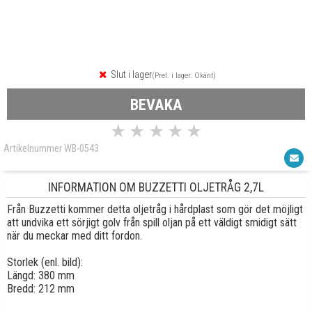
Slut i lager
(Prel. i lager: Okänt)
BEVAKA
★
★
★
★
★
Artikelnummer WB-0543
INFORMATION OM BUZZETTI OLJETRÅG 2,7L
Från Buzzetti kommer detta oljetråg i hårdplast som gör det möjligt
att undvika ett sörjigt golv från spill oljan på ett väldigt smidigt sätt
när du meckar med ditt fordon.
Storlek (enl. bild):
Längd: 380 mm
Bredd: 212 mm