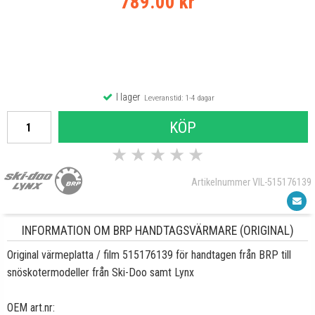
789.00 kr
I lager
Leveranstid: 1-4 dagar
KÖP
★
★
★
★
★
Artikelnummer VIL-515176139
INFORMATION OM BRP HANDTAGSVÄRMARE (ORIGINAL)
Original v
ärmeplatta / film
515176139 för handtagen från BRP till
snöskotermodeller från Ski-Doo samt Lynx
OEM art.nr: