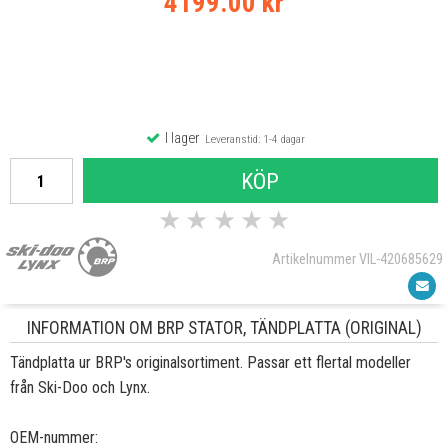
4199.00 kr
I lager
Leveranstid: 1-4 dagar
KÖP
★
★
★
★
★
Artikelnummer VIL-420685629
INFORMATION OM BRP STATOR, TÄNDPLATTA (ORIGINAL)
Tändplatta ur BRP's originalsortiment. Passar ett flertal modeller
från Ski-Doo och Lynx.
OEM-nummer: