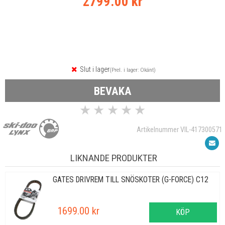
2799.00 kr
Slut i lager
(Prel. i lager: Okänt)
BEVAKA
★
★
★
★
★
Artikelnummer VIL-417300571
LIKNANDE PRODUKTER
GATES DRIVREM TILL SNÖSKOTER (G-FORCE) C12
1699.00 kr
KÖP