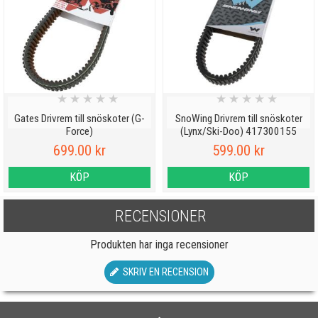
★
★
★
★
★
★
★
★
★
★
Gates Drivrem till snöskoter (G-
SnoWing Drivrem till snöskoter
Force)
(Lynx/Ski-Doo) 417300155
699.00 kr
599.00 kr
KÖP
KÖP
RECENSIONER
Produkten har inga recensioner
SKRIV EN RECENSION