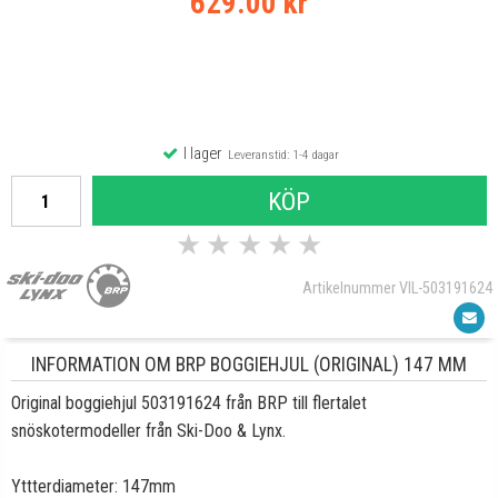
629.00 kr
I lager
Leveranstid: 1-4 dagar
KÖP
★
★
★
★
★
Artikelnummer VIL-503191624
INFORMATION OM BRP BOGGIEHJUL (ORIGINAL) 147 MM
Original boggiehjul 503191624 från BRP till flertalet
snöskotermodeller från Ski-Doo & Lynx.
Yttterdiameter: 147mm